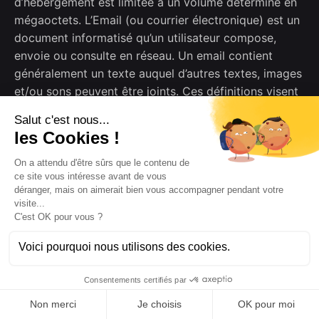
d’hébergement est limitée à un volume déterminé en
mégaoctets. L’Email (ou courrier électronique) est un
document informatisé qu’un utilisateur compose,
envoie ou consulte en réseau. Un email contient
généralement un texte auquel d’autres textes, images
et/ou sons peuvent être joints. Ces définitions visent
à apporter une compréhension claire et
professionnelle des termes techniques employés
dans les conditions générales d’utilisation, facilitant
ainsi la lecture et l’interprétation du texte.
Article 2.
Objet et dispositions générales.
22.1. – Les présentes conditions générales ont pour
objet de régir et de définir la relation contractuelle